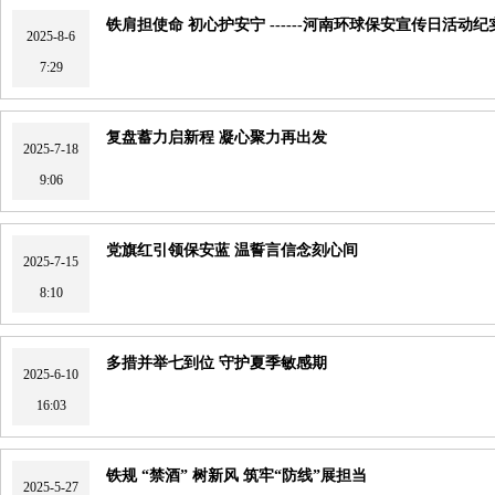
铁肩担使命 初心护安宁 ------河南环球保安宣传日活动纪
2025-8-6
7:29
复盘蓄力启新程 凝心聚力再出发
2025-7-18
9:06
党旗红引领保安蓝 温誓言信念刻心间
2025-7-15
8:10
多措并举七到位 守护夏季敏感期
2025-6-10
16:03
铁规 “禁酒” 树新风 筑牢“防线”展担当
2025-5-27