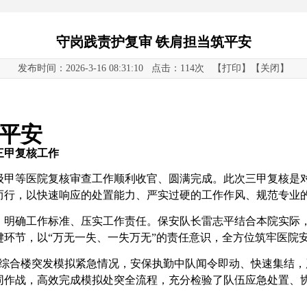
守岗践责护复审 铁肩担当筑平安
发布时间：2026-3-16 08:31:10 点击：
114次 【
打印
】【
关闭
】
平安
三甲复核工作
省级三级甲等医院复核审查工作顺利收官、圆满完成。此次三甲复核
而行，以快速响应的处置能力、严实过硬的工作作风、规范专业的
，明确工作标准、压实工作责任。
保安
队
长雷志平结合本院实际
键环节，以
“万无一失、一失万无”的责任意识，全方位筑牢医院
儿科综合楼突发模拟紧急情况，安保执勤中队闻令即动、快速集结，
同作战，高效完成模拟处突全流程，充分检验了队伍应急处置、