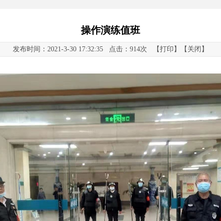
操作演练值班
发布时间：2021-3-30 17:32:35 点击：
914次 【
打印
】【
关闭
】