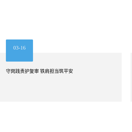
03-16
守岗践责护复审 铁肩担当筑平安